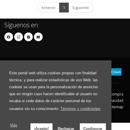
Anterior
1
Siguiente
Síguenos en:
Este portal web utiliza cookies propias con finalidad
técnica, y para realizar estadísticas de uso Web, las
cookies se usan para la personalización de anuncios
que en ningún caso hacen identificable al usuario no
Contacto
Aviso Legal
Condiciones de compra
Política de envíos
Política de devolución
Política de Privacidad
recaba ni cede datos de carácter personal de los
Política de Cookies
Sitemap
usuarios sin su conocimiento
Términos y condiciones
© 2026 - Todos los derechos reservados.
Más
¡Acepto!
Rechazar
Configurar