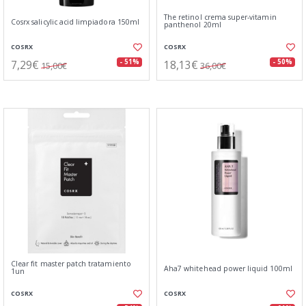
The retinol crema super-vitamin
Cosrx salicylic acid limpiadora 150ml
panthenol 20ml
COSRX
COSRX
7,29€
18,13€
- 51%
- 50%
15,00€
36,00€
Clear fit master patch tratamiento
Aha7 whitehead power liquid 100ml
1un
COSRX
COSRX