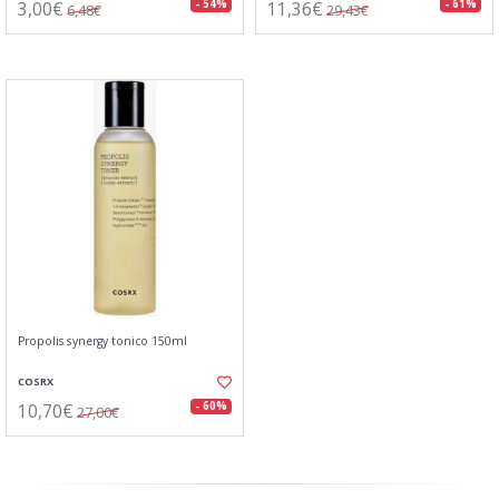
3,00€
11,36€
- 54%
- 61%
6,48€
29,43€
Propolis synergy tonico 150ml
COSRX
10,70€
- 60%
27,00€