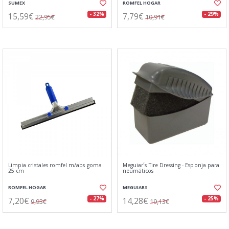
SUMEX
ROMFEL HOGAR
15,59€
7,79€
- 32%
- 29%
22,95€
10,91€
Limpia cristales romfel m/abs goma
Meguiar´s Tire Dressing - Esponja para
25 cm
neumáticos
ROMFEL HOGAR
MEGUIARS
7,20€
14,28€
- 27%
- 25%
9,93€
19,13€