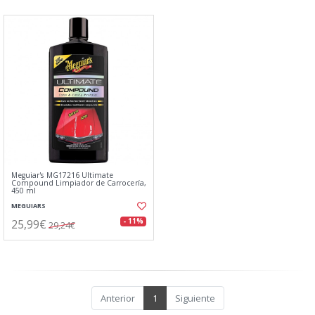
Meguiar's MG17216 Ultimate
Compound Limpiador de Carrocería,
450 ml
MEGUIARS
25,99€
- 11%
29,24€
Anterior
1
Siguiente