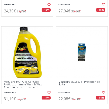
MEGUIARS
MEGUIARS
24,30€
27,94€
- 16%
- 15%
28,79€
32,86€
Meguiar's MG17748 Car Care
Meguiar's MG08504 - Protector de
ProductsUltimate Wash & Wax
lluvia
Champú de coche con cera
MEGUIARS
MEGUIARS
31,19€
22,08€
- 14%
- 14%
36,45€
25,60€