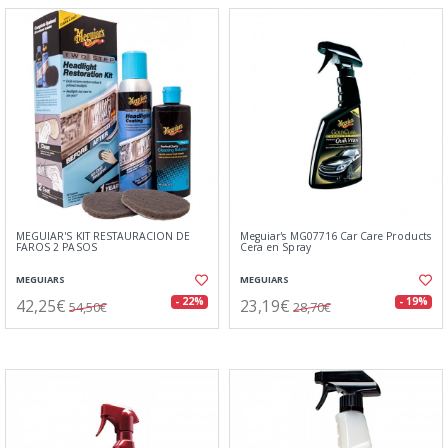
MEGUIAR'S KIT RESTAURACIÓN DE
Meguiar's MG07716 Car Care Products
FAROS 2 PASOS
Cera en Spray
MEGUIARS
MEGUIARS
42,25€
23,19€
- 22%
- 19%
54,50€
28,70€