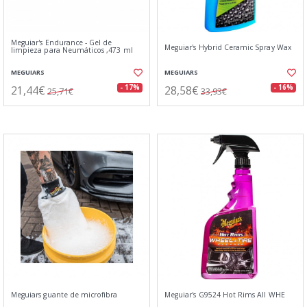
Meguiar's Endurance - Gel de
Meguiar's Hybrid Ceramic Spray Wax
limpieza para Neumáticos ,473 ml
MEGUIARS
MEGUIARS
21,44€
28,58€
- 17%
- 16%
25,71€
33,93€
Meguiars guante de microfibra
Meguiar's G9524 Hot Rims All WHE