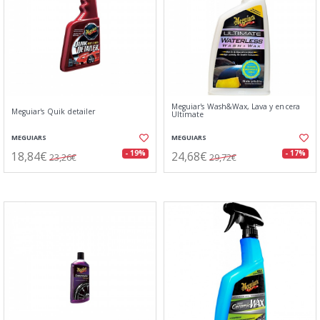
Meguiar's Wash&Wax, Lava y encera
Meguiar's Quik detailer
Ultimate
MEGUIARS
MEGUIARS
18,84€
24,68€
- 19%
- 17%
23,26€
29,72€