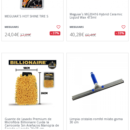
Meguiar´s MG20416 Hybrid Ceramic
MEGUIAR´S HOT SHINE TIRE S
Liquid Wax 473ml
MEGUIARS
MEGUIARS
24,04€
40,28€
- 37%
- 33%
37,89€
60,46€
Guante de Lavado Premium de
Limpia cristales romfel m/abs goma
Microfibra Billionaire Cuida la
30 cm
Carrocería Sin Arañazos Manopla de
Secado y Lavado 26x18 cm