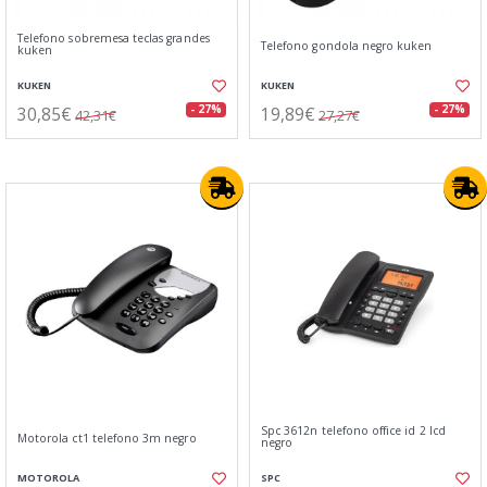
Telefono sobremesa teclas grandes
Telefono gondola negro kuken
kuken
KUKEN
KUKEN
30,85€
19,89€
- 27%
- 27%
42,31€
27,27€
Spc 3612n telefono office id 2 lcd
Motorola ct1 telefono 3m negro
negro
MOTOROLA
SPC