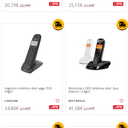
20,79€
25,15€
- 20%
- 20%
25,99€
31,44€
Logicom telefono dect vega 155t
Motorola s1202 telefono dect duo
negro
blanco / negro
LOGICOM
MOTOROLA
24,80€
41,58€
- 20%
- 20%
31,00€
51,97€