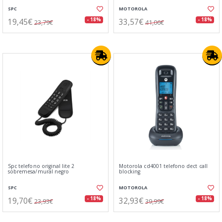
SPC
MOTOROLA
19,45€
33,57€
- 18%
- 18%
23,79€
41,06€
Spc telefono original lite 2
Motorola cd4001 telefono dect call
sobremesa/mural negro
blocking
SPC
MOTOROLA
19,70€
32,93€
- 18%
- 18%
23,93€
39,99€