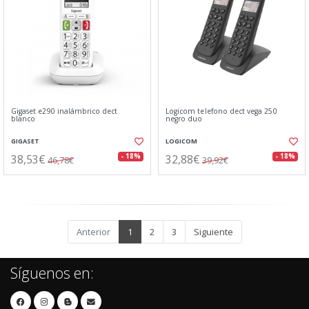
Gigaset e290 inalámbrico dect
Logicom telefono dect vega 250
blanco
negro duo
GIGASET
LOGICOM
38,53€
32,88€
- 18%
- 18%
46,78€
39,92€
Anterior
1
2
3
Siguiente
Síguenos en: