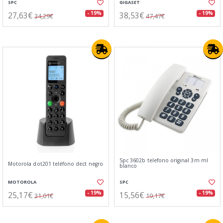
SPC
GIGASET
27,63€
38,53€
- 19%
- 19%
34,29€
47,47€
Spc 3602b telefono original 3m ml
Motorola dot201 teléfono dect negro
blanco
MOTOROLA
SPC
25,17€
15,56€
- 19%
- 19%
31,01€
19,17€