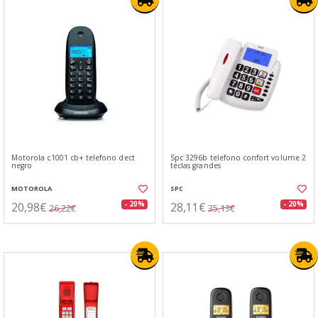
Motorola c1001 cb+ telefono dect
Spc 3296b telefono confort volume 2
negro
teclas grandes
MOTOROLA
SPC
20,98€
28,11€
- 20%
- 20%
26,22€
35,13€