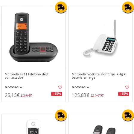
Motorola e211 telefono dect
Motorola fw500 telefono fijo + 4g +
contestador
bateria emerge
MOTOROLA
MOTOROLA
25,15€
125,83€
- 18%
- 18%
30,54€
152,79€