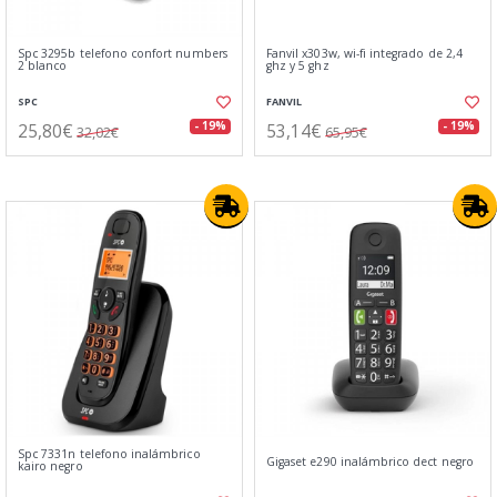
Spc 3295b telefono confort numbers
Fanvil x303w, wi-fi integrado de 2,4
2 blanco
ghz y 5 ghz
SPC
FANVIL
25,80€
53,14€
- 19%
- 19%
32,02€
65,95€
Spc 7331n telefono inalámbrico
Gigaset e290 inalámbrico dect negro
kairo negro