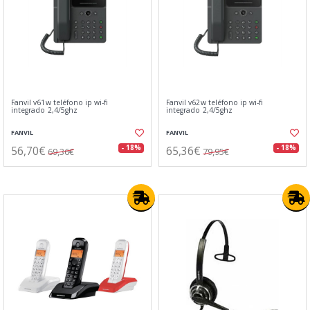
Fanvil v61w teléfono ip wi-fi
Fanvil v62w teléfono ip wi-fi
integrado 2,4/5ghz
integrado 2,4/5ghz
FANVIL
FANVIL
56,70€
65,36€
- 18%
- 18%
69,36€
79,95€