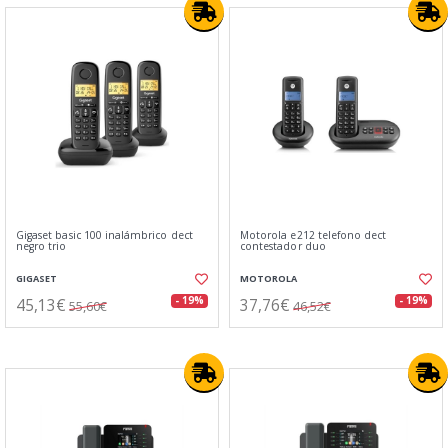
Gigaset basic 100 inalámbrico dect
Motorola e212 telefono dect
negro trio
contestador duo
GIGASET
MOTOROLA
45,13€
37,76€
- 19%
- 19%
55,60€
46,52€