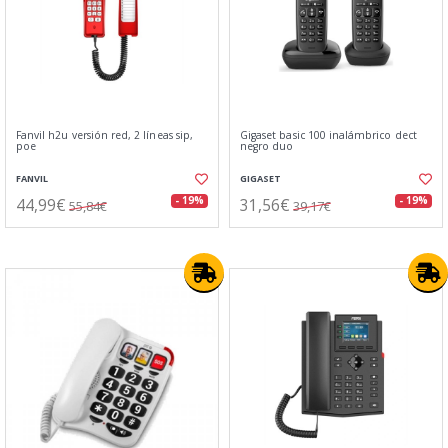
Fanvil h2u versión red, 2 líneas sip,
Gigaset basic 100 inalámbrico dect
poe
negro duo
FANVIL
GIGASET
44,99€
31,56€
- 19%
- 19%
55,84€
39,17€