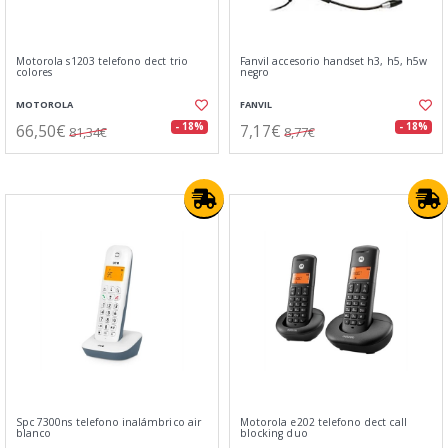
Motorola s1203 telefono dect trio
Fanvil accesorio handset h3, h5, h5w
colores
negro
MOTOROLA
FANVIL
66,50€
7,17€
- 18%
- 18%
81,34€
8,77€
Spc 7300ns telefono inalámbrico air
Motorola e202 telefono dect call
blanco
blocking duo